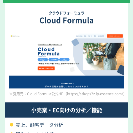
クラウドフォーミュラ
Cloud Formula
※引用元：Cloud Formula公式HP（https://stkqps2z.lp-essence.com/）
小売業・EC向けの分析／機能
売上、顧客データ分析