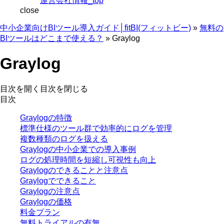
運営会社情報_top
close
中小企業向けBIツール導入ガイド│fitBI(フィットビー)
»
無料の
BIツールはどこまで使える？
»
Graylog
Graylog
目次を開く
目次を閉じる
目次
Graylogの特徴
標準仕様のツール群で効率的にログを管理
複数種類のログを扱える
Graylogの中小企業での導入事例
ログの処理時間を短縮し可視性も向上
Graylogのできることと注意点
Graylogでできること
Graylogの注意点
Graylogの価格
料金プラン
無料トライアルの有無