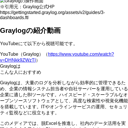
※引用元：Graylog公式HP
https://gettingstarted.graylog.org/assets/v2/guides/3-
dashboards.ftl
Graylogの紹介動画
YouTubeにて以下から視聴可能です。
YouTube（Graylog）（
https://www.youtube.com/watch?
v=DHNkk9ZWzTI
）
Graylogは
こんな人におすすめ
Graylogは、
大量のログを分析しながら効率的に管理できるた
め、企業の情報システム担当者や自社サーバーを運用している
企業に適したBIツール
です。ハイスピード・スケーラブルなオ
ープンソースソフトウェアとして、高度な検索性や視覚化機能
を搭載しています。ITやオンラインサービスの運用、セキュリ
ティ監視などに役立ちます。
このメディアでは、脱Excelを推進し、社内のデータ活用を実