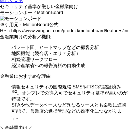
詳しく見る
セキュリティ基準が厳しい
金融業向け
モーションボード
MotionBoard
※引用元：MotionBoard公式
HP（https://www.wingarc.com/product/motionboard/features/i
金融業向けの分析／機能
パレート図、ヒートマップなどの顧客分析
地図機能（競合店・エリア分析）
相続管理ワークフロー
経済産業省への報告資料の自動生成
金融業におすすめな理由
情報セキュリティの国際規格ISMSやFISCの認証済み
※2
。オンプレでの導入可で
セキュリティ基準が高いのが
特徴
です。
SFAや他データベースなど
異なるソースとも柔軟に連携
可能
で、営業店の進捗管理などの効率化につながりま
す。
＼金融業向け／