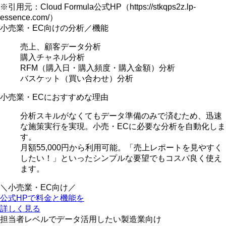
※引用元：Cloud Formula公式HP（https://stkqps2z.lp-
essence.com/）
小売業・EC向けの分析／機能
売上、顧客データ分析
購入チャネル分析
RFM（購入日・購入頻度・購入金額）分析
バスケット（買い合わせ）分析
小売業・ECにおすすめな理由
分析スキルがなくてもデータ準備のみで済む
ため、迅速
な施策実行を実現。小売・ECに必要な分析を自動化しま
す。
月額55,000円から利用可能。
「売上レポートを見やすく
したい！」といったシンプルな要望でもコスパ良く使え
ます。
＼小売業・EC向け／
公式HPで料金と機能を
詳しく見る
担当者レベルでデータ活用したい
製造業向け