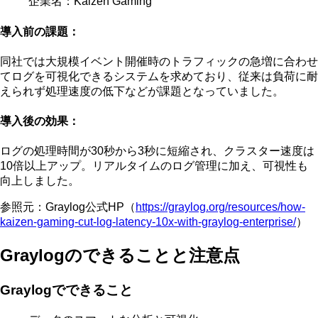
企業名：Kaizen Gaming
導入前の課題：
同社では大規模イベント開催時のトラフィックの急増に合わせ
てログを可視化できるシステムを求めており、
従来は負荷に耐
えられず処理速度の低下などが課題
となっていました。
導入後の効果：
ログの処理時間が30秒から3秒に短縮され、クラスター速度は
10倍以上アップ
。リアルタイムのログ管理に加え、可視性も
向上しました。
参照元：Graylog公式HP（
https://graylog.org/resources/how-
kaizen-gaming-cut-log-latency-10x-with-graylog-enterprise/
）
Graylogのできることと注意点
Graylogでできること