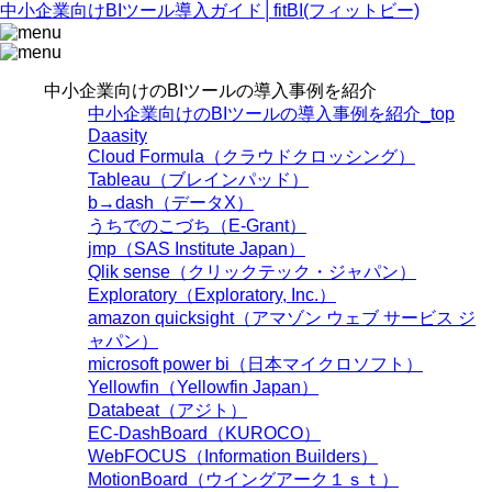
中小企業向けBIツール導入ガイド│fitBI(フィットビー)
中小企業向けのBIツールの導入事例を紹介
中小企業向けのBIツールの導入事例を紹介_top
Daasity
Cloud Formula（クラウドクロッシング）
Tableau（ブレインパッド）
b→dash（データX）
うちでのこづち（E-Grant）
jmp（SAS Institute Japan）
Qlik sense（クリックテック・ジャパン）
Exploratory（Exploratory, Inc.）
amazon quicksight（アマゾン ウェブ サービス ジ
ャパン）
microsoft power bi（日本マイクロソフト）
Yellowfin（Yellowfin Japan）
Databeat（アジト）
EC-DashBoard（KUROCO）
WebFOCUS（Information Builders）
MotionBoard（ウイングアーク１ｓｔ）