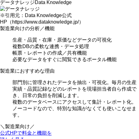
データナレッジ
Data Knowledge
※引用元：Data Knowledge公式
HP（https://www.dataknowledge.jp/）
製造業向けの分析／機能
生産・品質・在庫・原価などデータの可視化
複数DBの柔軟な連携・データ処理
帳票・レポートの作成／共有機能
必要なデータをすぐに閲覧できるポータル機能
製造業におすすめな理由
部門別に管理されたデータを抽出・可視化。
毎月の生産
実績・品質記録などのレポートを現場担当者自ら作成
で
き、日常の負担を削減します。
複数のデータベースにアクセスして集計・レポート化。
ノーコードなので、
特別な知識がなくても使いこなせま
す。
＼製造業向け／
公式HPで料金と機能を