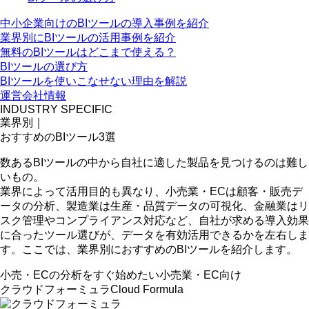
中小企業向けのBIツールの導入事例を紹介
業界別にBIツールの活用事例を紹介
無料のBIツールはどこまで使える？
BIツールの選び方
BIツールを使いこなせない理由を解説
運営会社情報
INDUSTRY SPECIFIC
業界別｜
おすすめのBIツール3選
数あるBIツールの中から自社に適した製品を見つけるのは難し
い
もの。
業界によって活用目的も異なり、小売業・ECは顧客・販売デ
ータの分析、製造業は生産・品質データの可視化、金融業はリ
スク管理やコンプライアンス対応など、
自社が求める導入効果
に合ったツール選びが、データを有効活用できるかを左右
しま
す。ここでは、業界別におすすめのBIツールを紹介します。
小売・ECの分析をすぐ始めたい
小売業・EC向け
クラウドフォーミュラ
Cloud Formula